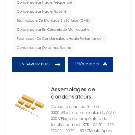
Condensateur Haute Fréquence
Condensateur Haute Fiabilité
Technologie De Montage En Surface (CMS)
Condensateur En Céramique Multicouche
Fournisseur De Condensateurs Haute Performance
Condensateur De Lampe Torche
Télécharger
EN SAVOIR PLUS
Assemblages de
condensateurs
céramiques moulés à
Capacité allant de 0,1 F à
montage en surface
3300uFTensions nominales de 6 V à
500 VPlage de température de
fonctionnement :X7R : -55 ℃ ~ 125
℃X5R : -55 ℃ ~ 85 ℃Moulé époxy,