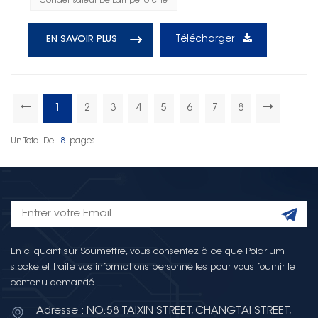
Condensateur De Lampe Torche
Télécharger
EN SAVOIR PLUS
1
2
3
4
5
6
7
8
Un Total De
8
Pages
En cliquant sur Soumettre, vous consentez à ce que Polarium
stocke et traite vos informations personnelles pour vous fournir le
contenu demandé.
Adresse : NO.58 TAIXIN STREET, CHANGTAI STREET,