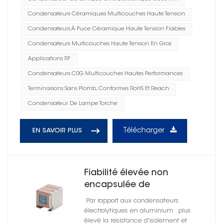
Condensateurs Céramiques Multicouches Haute Tension
Condensateurs À Puce Céramique Haute Tension Fiables
Condensateurs Multicouches Haute Tension En Gros
Applications RF
Condensateurs C0G Multicouches Hautes Performances
Terminaisons Sans Plomb, Conformes RoHS Et Reach
Condensateur De Lampe Torche
Télécharger
EN SAVOIR PLUS
Fiabilité élevée non
encapsulée de
condensateurs en
Par rapport aux condensateurs
céramique de parenthèse
électrolytiques en aluminium : plus
en métal
élevé la resistance d'isolement et