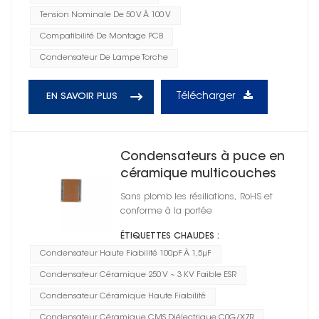
Tension Nominale De 50 V À 100 V
Compatibilité De Montage PCB
Condensateur De Lampe Torche
Télécharger
EN SAVOIR PLUS
Condensateurs à puce en
céramique multicouches
haute tension
Sans plomb les résiliations, RoHS et
conforme à la portée
ÉTIQUETTES CHAUDES :
Condensateur Haute Fiabilité 100pF À 1,5μF
Condensateur Céramique 250 V ~ 3 KV Faible ESR
Condensateur Céramique Haute Fiabilité
Condensateur Céramique CMS Diélectrique C0G/X7R