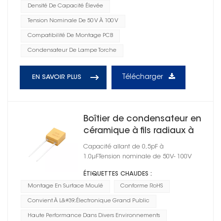
Densité De Capacité Élevée
Tension Nominale De 50 V À 100 V
Compatibilité De Montage PCB
Condensateur De Lampe Torche
Télécharger
EN SAVOIR PLUS
Boîtier de condensateur en
céramique à fils radiaux à
montage en surface
Capacité allant de 0,5pF à
moulé, taille 06
1.0μFTension nominale de 50V- 100V
ÉTIQUETTES CHAUDES :
Montage En Surface Moulé
Conforme RoHS
Convient À L&#39;électronique Grand Public
Haute Performance Dans Divers Environnements