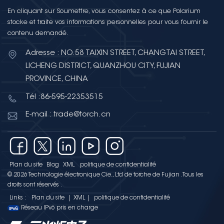
En cliquant sur Soumettre, vous consentez à ce que Polarium
stocke et traite vos informations personnelles pour vous fournir le
contenu demandé.
Adresse : NO.58 TAIXIN STREET, CHANGTAI STREET,
LICHENG DISTRICT, QUANZHOU CITY, FUJIAN
PROVINCE, CHINA
Tél :86-595-22353515
E-mail : trade@torch.cn
Plan du site
Blog
XML
politique de confidentialité
© 2026 Technologie électronique Cie., Ltd de torche de Fujian .Tous les
droits sont réservés .
Links :
Plan du site
|
XML
|
politique de confidentialité
Réseau IPv6 pris en charge