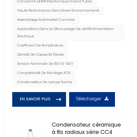
Convient À L&#39;électronique Grand Public
Haute Performance Dans Divers Environnements
Assemblage Automatisé Convivial
Applications Dans Le Découplage De L&#39;alimentation
Électrique
Coefficient De Température
Densité De Capacité Élevée
Tension Nominale De 50 V À 100 V
Compatibilité De Montage PCB
Condensateur De Lampe Torche
Télécharger
EN SAVOIR PLUS
Condensateur céramique
à fils radiaux série CC4