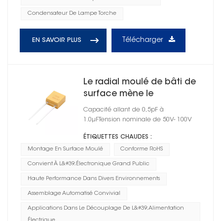
Condensateur De Lampe Torche
Télécharger
EN SAVOIR PLUS
Le radial moulé de bâti de
surface mène le
diélectrique en céramique
Capacité allant de 0,5pF à
du condensateur C0G
1.0μFTension nominale de 50V- 100V
ÉTIQUETTES CHAUDES :
Montage En Surface Moulé
Conforme RoHS
Convient À L&#39;électronique Grand Public
Haute Performance Dans Divers Environnements
Assemblage Automatisé Convivial
Applications Dans Le Découplage De L&#39;alimentation
Électrique