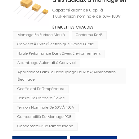
à fils radiaux à montage en
surface moulé
Capacité allant de 0,5pF à
1.0μFTension nominale de 50V- 100V
ÉTIQUETTES CHAUDES :
Montage En Surface Moulé
Conforme RoHS
Convient À L&#39;électronique Grand Public
Haute Performance Dans Divers Environnements
Assemblage Automatisé Convivial
Applications Dans Le Découplage De L&#39;alimentation
Électrique
Coefficient De Température
Densité De Capacité Élevée
Tension Nominale De 50 V À 100 V
Compatibilité De Montage PCB
Condensateur De Lampe Torche