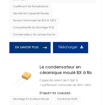
Coefficient De Température
Densité De Capacité Élevée
Tension Nominale De 50 V À 100 V
Compatibilité De Montage PCB
Condensateur De Lampe Torche
Télécharger
EN SAVOIR PLUS
Le condensateur en
céramique moulé BX à fils
radiaux à montage en
Capacité allant de 0,5pF à
surface est diélectrique
1.0μFTension nominale de 50V- 100V
ÉTIQUETTES CHAUDES :
Montage En Surface Moulé
Conforme RoHS