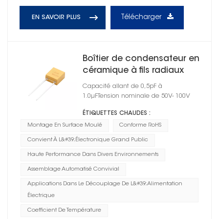
Télécharger
EN SAVOIR PLUS
Boîtier de condensateur en
céramique à fils radiaux
moulés à montage en
Capacité allant de 0,5pF à
surface, taille 05
1.0μFTension nominale de 50V- 100V
ÉTIQUETTES CHAUDES :
Montage En Surface Moulé
Conforme RoHS
Convient À L&#39;électronique Grand Public
Haute Performance Dans Divers Environnements
Assemblage Automatisé Convivial
Applications Dans Le Découplage De L&#39;alimentation
Électrique
Coefficient De Température