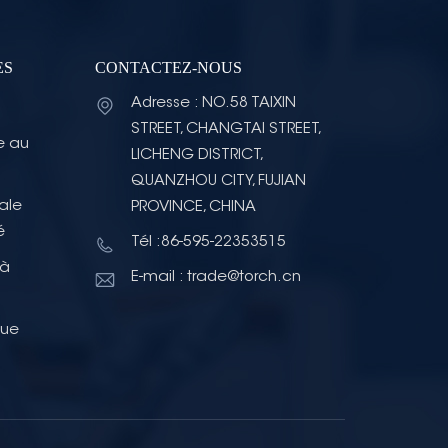
ES
CONTACTEZ-NOUS
Adresse : NO.58 TAIXIN
STREET, CHANGTAI STREET,
e au
LICHENG DISTRICT,
QUANZHOU CITY, FUJIAN
ale
PROVINCE, CHINA
é
Tél :86-595-22353515
 à
E-mail : trade@torch.cn
que