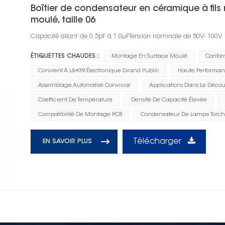
Boîtier de condensateur en céramique à fil
moulé, taille 06
Capacité allant de 0,5pF à 1.0μFTension nominale de 50V- 100V
ÉTIQUETTES CHAUDES :
Montage En Surface Moulé
Confor
Convient À L&#39;électronique Grand Public
Haute Performan
Assemblage Automatisé Convivial
Applications Dans Le Décou
Coefficient De Température
Densité De Capacité Élevée
Compatibilité De Montage PCB
Condensateur De Lampe Torc
Télécharger
EN SAVOIR PLUS