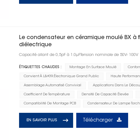
Le condensateur en céramique moulé BX à fi
diélectrique
Capacité allant de 0,5pF à 1.0μFTension nominale de 50V- 100V
ÉTIQUETTES CHAUDES :
Montage En Surface Moulé
Confor
Convient À L&#39;électronique Grand Public
Haute Performan
Assemblage Automatisé Convivial
Applications Dans Le Décou
Coefficient De Température
Densité De Capacité Élevée
Compatibilité De Montage PCB
Condensateur De Lampe Torc
Télécharger
EN SAVOIR PLUS