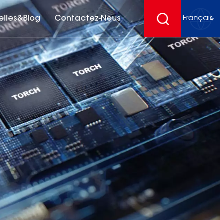
elles&Blog
Contactez-Nous
Français
English
français
Deutsch
español
русский