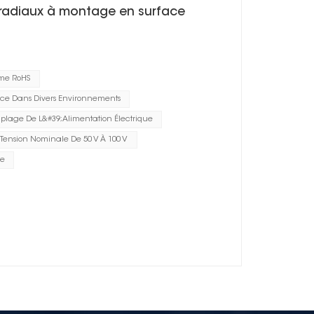
s radiaux à montage en surface
me RoHS
ce Dans Divers Environnements
plage De L&#39;alimentation Électrique
Tension Nominale De 50 V À 100 V
he