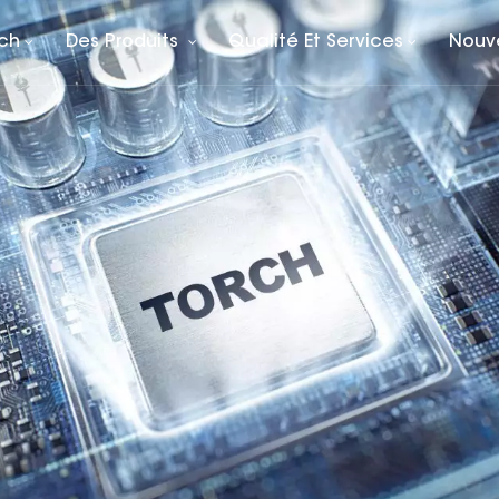
rch
Des Produits
Qualité Et Services
Nouv