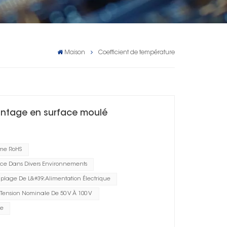
Maison
Coefficient de température
ontage en surface moulé
me RoHS
ce Dans Divers Environnements
plage De L&#39;alimentation Électrique
Tension Nominale De 50 V À 100 V
he