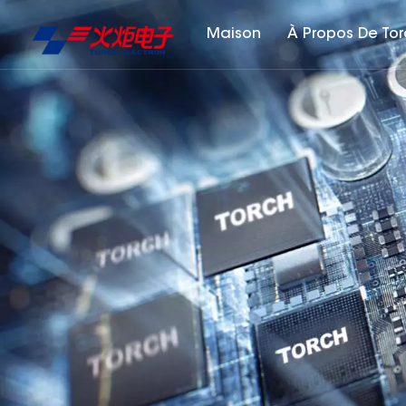
Maison
À Propos De To