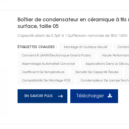
Boîtier de condensateur en céramique à fil
surface, taille 05
Capacité allant de 0,5pF à 1.0μFTension nominale de 50V- 100V
ÉTIQUETTES CHAUDES :
Montage En Surface Moulé
Confor
Convient À L&#39;électronique Grand Public
Haute Performan
Assemblage Automatisé Convivial
Applications Dans Le Décou
Coefficient De Température
Densité De Capacité Élevée
Compatibilité De Montage PCB
Condensateur De Lampe Torc
Télécharger
EN SAVOIR PLUS