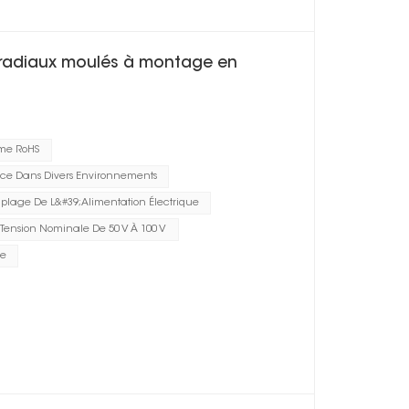
s radiaux moulés à montage en
me RoHS
ce Dans Divers Environnements
plage De L&#39;alimentation Électrique
Tension Nominale De 50 V À 100 V
he