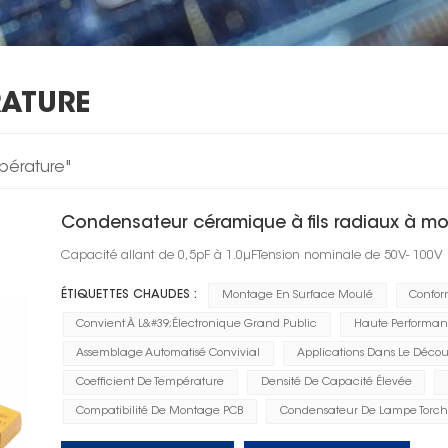
RATURE
mpérature"
Condensateur céramique à fils radiaux à m
Capacité allant de 0,5pF à 1.0μFTension nominale de 50V- 100V
ÉTIQUETTES CHAUDES :
Montage En Surface Moulé
Confor
Convient À L&#39;électronique Grand Public
Haute Performan
Assemblage Automatisé Convivial
Applications Dans Le Décou
Coefficient De Température
Densité De Capacité Élevée
Compatibilité De Montage PCB
Condensateur De Lampe Torc