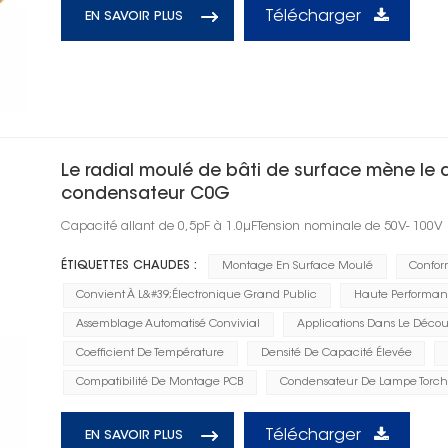
Télécharger
EN SAVOIR PLUS
Le radial moulé de bâti de surface mène le 
condensateur C0G
Capacité allant de 0,5pF à 1.0μFTension nominale de 50V- 100V
ÉTIQUETTES CHAUDES :
Montage En Surface Moulé
Confor
Convient À L&#39;électronique Grand Public
Haute Performan
Assemblage Automatisé Convivial
Applications Dans Le Décou
Coefficient De Température
Densité De Capacité Élevée
Compatibilité De Montage PCB
Condensateur De Lampe Torc
Télécharger
EN SAVOIR PLUS