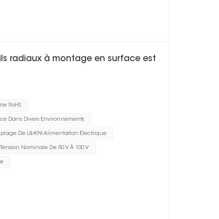
ls radiaux à montage en surface est
me RoHS
ce Dans Divers Environnements
plage De L&#39;alimentation Électrique
Tension Nominale De 50 V À 100 V
he