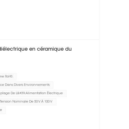
diélectrique en céramique du
me RoHS
ce Dans Divers Environnements
plage De L&#39;alimentation Électrique
Tension Nominale De 50 V À 100 V
he