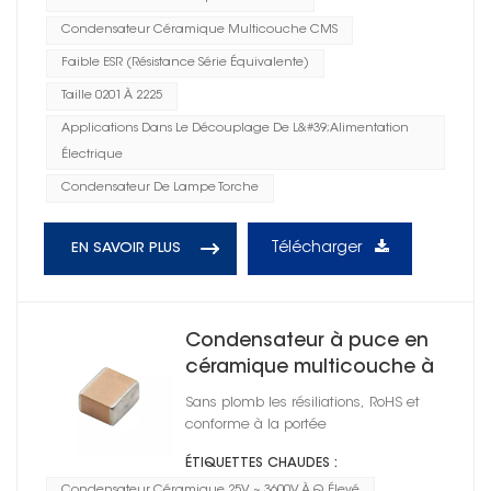
Condensateur Céramique Multicouche CMS
Faible ESR (résistance Série Équivalente)
Taille 0201 À 2225
Applications Dans Le Découplage De L&#39;alimentation
Électrique
Condensateur De Lampe Torche
Télécharger
EN SAVOIR PLUS
Condensateur à puce en
céramique multicouche à
Q élevé 0402
Sans plomb les résiliations, RoHS et
conforme à la portée
ÉTIQUETTES CHAUDES :
Condensateur Céramique 25V ~ 3600V À Q Élevé