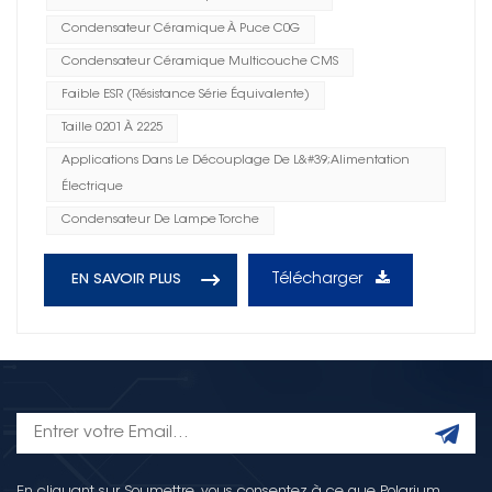
Condensateur Céramique À Puce C0G
Condensateur Céramique Multicouche CMS
Faible ESR (résistance Série Équivalente)
Taille 0201 À 2225
Applications Dans Le Découplage De L&#39;alimentation
Électrique
Condensateur De Lampe Torche
Télécharger
EN SAVOIR PLUS
En cliquant sur Soumettre, vous consentez à ce que Polarium