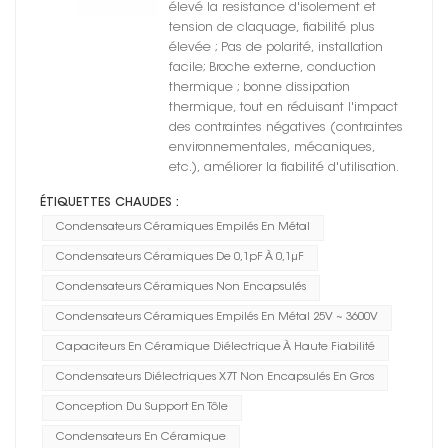
diélectrique
élevé la resistance d'isolement et
tension de claquage, fiabilité plus
élevée ; Pas de polarité, installation
facile; Broche externe, conduction
thermique ; bonne dissipation
thermique, tout en réduisant l'impact
des contraintes négatives (contraintes
environnementales, mécaniques,
etc.), améliorer la fiabilité d'utilisation.
ÉTIQUETTES CHAUDES :
Condensateurs Céramiques Empilés En Métal
Condensateurs Céramiques De 0,1pF À 0,1μF
Condensateurs Céramiques Non Encapsulés
Condensateurs Céramiques Empilés En Métal 25V ~ 3600V
Capaciteurs En Céramique Diélectrique À Haute Fiabilité
Condensateurs Diélectriques X7T Non Encapsulés En Gros
Conception Du Support En Tôle
Condensateurs En Céramique