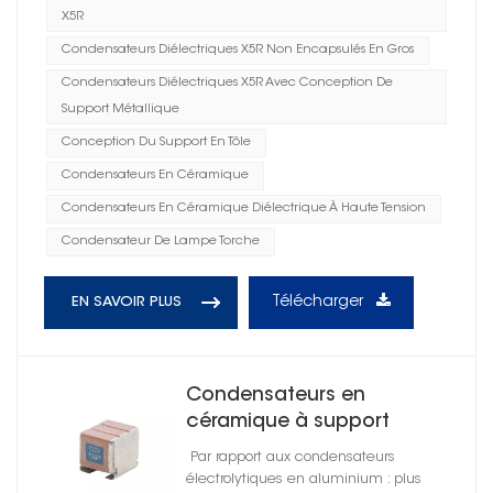
X5R
Condensateurs Diélectriques X5R Non Encapsulés En Gros
Condensateurs Diélectriques X5R Avec Conception De
Support Métallique
Conception Du Support En Tôle
Condensateurs En Céramique
Condensateurs En Céramique Diélectrique À Haute Tension
Condensateur De Lampe Torche
Télécharger
EN SAVOIR PLUS
Condensateurs en
céramique à support
métallique Non encapsulé,
Par rapport aux condensateurs
haute fiabilité X7T
électrolytiques en aluminium : plus