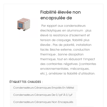
Fiabilité élevée non
encapsulée de
condensateurs en
Par rapport aux condensateurs
céramique de parenthèse
électrolytiques en aluminium : plus
en métal
élevé la resistance d'isolement et
tension de claquage, fiabilité plus
élevée ; Pas de polarité, installation
facile; Broche externe, conduction
thermique ; bonne dissipation
thermique, tout en réduisant l'impact
des contraintes négatives (contraintes
environnementales, mécaniques,
etc.), améliorer la fiabilité d'utilisation.
ÉTIQUETTES CHAUDES :
Condensateurs Céramiques Empilés En Métal
Condensateurs Céramiques De 0,1pF À 0,1μF
Condensateurs Céramiques Non Encapsulés