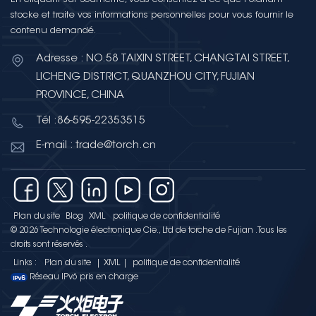
stocke et traite vos informations personnelles pour vous fournir le
contenu demandé.
Adresse : NO.58 TAIXIN STREET, CHANGTAI STREET,
LICHENG DISTRICT, QUANZHOU CITY, FUJIAN
PROVINCE, CHINA
Tél :86-595-22353515
E-mail : trade@torch.cn
Plan du site
Blog
XML
politique de confidentialité
© 2026 Technologie électronique Cie., Ltd de torche de Fujian .Tous les
droits sont réservés .
Links :
Plan du site
|
XML
|
politique de confidentialité
Réseau IPv6 pris en charge