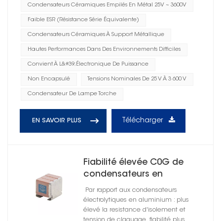
Condensateurs Céramiques Empilés En Métal 25V ~ 3600V
Faible ESR (résistance Série Équivalente)
Condensateurs Céramiques À Support Métallique
Hautes Performances Dans Des Environnements Difficiles
Convient À L&#39;électronique De Puissance
Non Encapsulé
Tensions Nominales De 25 V À 3 600 V
Condensateur De Lampe Torche
Télécharger
EN SAVOIR PLUS
Fiabilité élevée C0G de
condensateurs en
céramique de support en
Par rapport aux condensateurs
métal non encapsulé
électrolytiques en aluminium : plus
élevé la resistance d'isolement et
tension de claquage, fiabilité plus