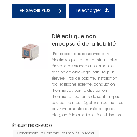
Télécharger
EN SAVOIR PLUS
Diélectrique non
encapsulé de la fiabilité
X7R de condensateurs en
Par rapport aux condensateurs
céramique de parenthèse
électrolytiques en aluminium : plus
en métal élevée
élevé la resistance d'isolement et
tension de claquage, fiabilité plus
élevée ; Pas de polarité, installation
facile; Broche externe, conduction
thermique ; bonne dissipation
thermique, tout en réduisant l'impact
des contraintes négatives (contraintes
environnementales, mécaniques,
etc.), améliorer la fiabilité d'utilisation.
ÉTIQUETTES CHAUDES :
Condensateurs Céramiques Empilés En Métal