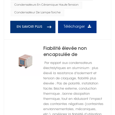
Condensateurs En Céramique Haute Tension
Condensateur De Lampe Torche
Télécharger
EN SAVOIR PLUS
Fiabilité élevée non
encapsulée de
condensateurs en
Par rapport aux condensateurs
céramique de support en
électrolytiques en aluminium : plus
métal par diélectrique
élevé la resistance d'isolement et
tension de claquage, fiabilité plus
élevée ; Pas de polarité, installation
facile; Broche externe, conduction
thermique ; bonne dissipation
thermique, tout en réduisant l'impact
des contraintes négatives (contraintes
environnementales, mécaniques,
etc.), améliorer la fiabilité d'utilisation.