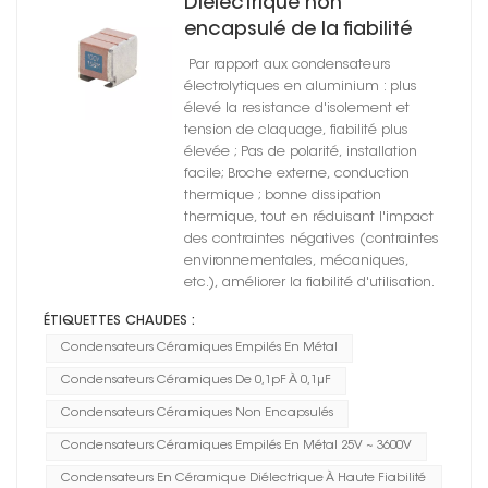
Diélectrique non
encapsulé de la fiabilité
X5R de condensateurs en
Par rapport aux condensateurs
céramique de parenthèse
électrolytiques en aluminium : plus
en métal élevée
élevé la resistance d'isolement et
tension de claquage, fiabilité plus
élevée ; Pas de polarité, installation
facile; Broche externe, conduction
thermique ; bonne dissipation
thermique, tout en réduisant l'impact
des contraintes négatives (contraintes
environnementales, mécaniques,
etc.), améliorer la fiabilité d'utilisation.
ÉTIQUETTES CHAUDES :
Condensateurs Céramiques Empilés En Métal
Condensateurs Céramiques De 0,1pF À 0,1μF
Condensateurs Céramiques Non Encapsulés
Condensateurs Céramiques Empilés En Métal 25V ~ 3600V
Condensateurs En Céramique Diélectrique À Haute Fiabilité