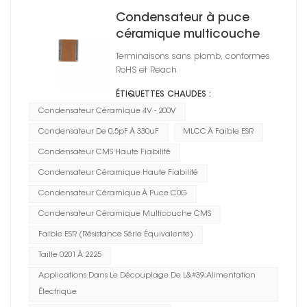
Condensateur à puce
céramique multicouche
CMS 1812
Terminaisons sans plomb, conformes
RoHS et Reach
ÉTIQUETTES CHAUDES :
Condensateur Céramique 4V - 200V
Condensateur De 0,5pF À 330uF
MLCC À Faible ESR
Condensateur CMS Haute Fiabilité
Condensateur Céramique Haute Fiabilité
Condensateur Céramique À Puce C0G
Condensateur Céramique Multicouche CMS
Faible ESR (résistance Série Équivalente)
Taille 0201 À 2225
Applications Dans Le Découplage De L&#39;alimentation
Électrique