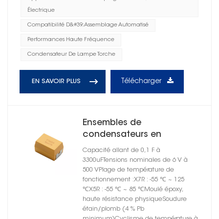
Électrique
Compatibilité D&#39;assemblage Automatisé
Performances Haute Fréquence
Condensateur De Lampe Torche
Télécharger
EN SAVOIR PLUS
Ensembles de
condensateurs en
céramique moulés à
Capacité allant de 0,1 F à
montage en surface série
3300uFTensions nominales de 6 V à
CT4502 X7S
500 VPlage de température de
fonctionnement :X7R : -55 ℃ ~ 125
℃X5R : -55 ℃ ~ 85 ℃Moulé époxy,
haute résistance physiqueSoudure
étain/plomb (4 % Pb
minimum)Cyclisme de température à