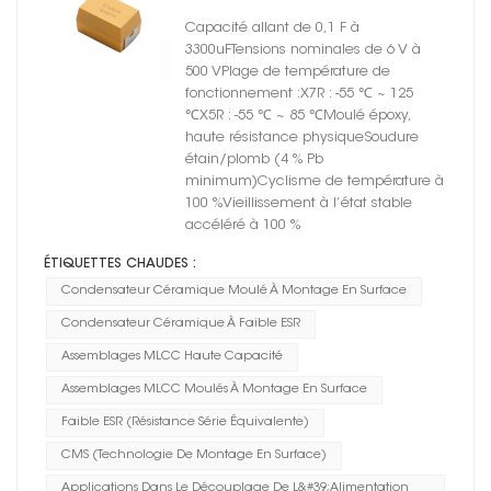
céramiques moulés à
Capacité allant de 0,1 F à
montage en surface série
3300uFTensions nominales de 6 V à
CT4502 X7R
500 VPlage de température de
fonctionnement :X7R : -55 ℃ ~ 125
℃X5R : -55 ℃ ~ 85 ℃Moulé époxy,
haute résistance physiqueSoudure
étain/plomb (4 % Pb
minimum)Cyclisme de température à
100 %Vieillissement à l’état stable
accéléré à 100 %
ÉTIQUETTES CHAUDES :
Condensateur Céramique Moulé À Montage En Surface
Condensateur Céramique À Faible ESR
Assemblages MLCC Haute Capacité
Assemblages MLCC Moulés À Montage En Surface
Faible ESR (résistance Série Équivalente)
CMS (technologie De Montage En Surface)
Applications Dans Le Découplage De L&#39;alimentation