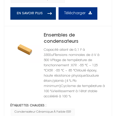
Télécharger
EN SAVOIR PLUS
Ensembles de
condensateurs
céramiques moulés à
Capacité allant de 0,1 F à
montage en surface série
3300uFTensions nominales de 6 V à
CT 4502 X5R
500 VPlage de température de
fonctionnement :X7R : -55 ℃ ~ 125
℃X5R : -55 ℃ ~ 85 ℃Moulé époxy,
haute résistance physiqueSoudure
étain/plomb (4 % Pb
minimum)Cyclisme de température à
100 %Vieillissement à l’état stable
accéléré à 100 %
ÉTIQUETTES CHAUDES :
Condensateur Céramique À Faible ESR