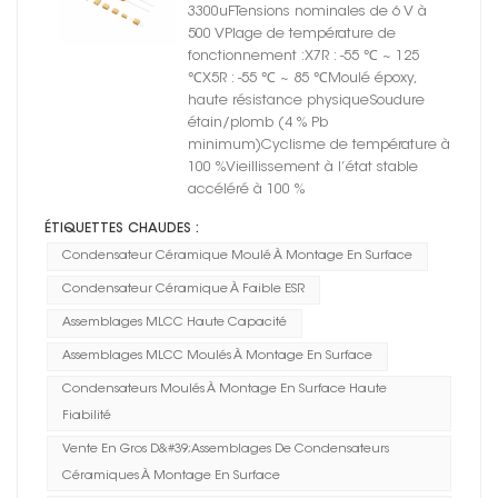
montage en surface
3300uFTensions nominales de 6 V à
500 VPlage de température de
fonctionnement :X7R : -55 ℃ ~ 125
℃X5R : -55 ℃ ~ 85 ℃Moulé époxy,
haute résistance physiqueSoudure
étain/plomb (4 % Pb
minimum)Cyclisme de température à
100 %Vieillissement à l’état stable
accéléré à 100 %
ÉTIQUETTES CHAUDES :
Condensateur Céramique Moulé À Montage En Surface
Condensateur Céramique À Faible ESR
Assemblages MLCC Haute Capacité
Assemblages MLCC Moulés À Montage En Surface
Condensateurs Moulés À Montage En Surface Haute
Fiabilité
Vente En Gros D&#39;assemblages De Condensateurs
Céramiques À Montage En Surface