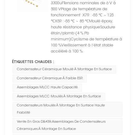
montage en surface
3300uFTensions nominales de 6 V à
500 VPlage de température de
fonctionnement :X7R : -55 ℃ ~ 125
℃X5R : -55 ℃ ~ 85 ℃Moulé époxy,
haute résistance physiqueSoudure
étain/plomb (4 % Pb
minimum)Cyclisme de température à
100 %Vieillissement à l’état stable
accéléré à 100 %
ÉTIQUETTES CHAUDES :
Condensateur Céramique Moulé À Montage En Surface
Condensateur Céramique À Faible ESR
Assemblages MLCC Haute Capacité
Assemblages MLCC Moulés À Montage En Surface
Condensateurs Moulés À Montage En Surface Haute
Fiabilité
Vente En Gros D&#39;assemblages De Condensateurs
Céramiques À Montage En Surface