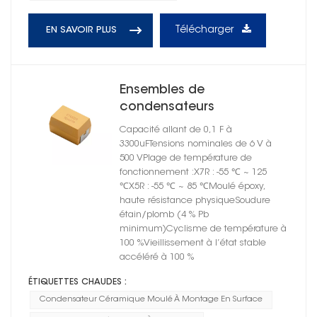
Télécharger
EN SAVOIR PLUS
Ensembles de
condensateurs
céramiques moulés à
Capacité allant de 0,1 F à
montage en surface série
3300uFTensions nominales de 6 V à
CT4502 X7R
500 VPlage de température de
fonctionnement :X7R : -55 ℃ ~ 125
℃X5R : -55 ℃ ~ 85 ℃Moulé époxy,
haute résistance physiqueSoudure
étain/plomb (4 % Pb
minimum)Cyclisme de température à
100 %Vieillissement à l’état stable
accéléré à 100 %
ÉTIQUETTES CHAUDES :
Condensateur Céramique Moulé À Montage En Surface