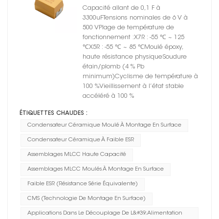
céramique moulés à
Capacité allant de 0,1 F à
montage en surface série
3300uFTensions nominales de 6 V à
CT4502 X7S
500 VPlage de température de
fonctionnement :X7R : -55 ℃ ~ 125
℃X5R : -55 ℃ ~ 85 ℃Moulé époxy,
haute résistance physiqueSoudure
étain/plomb (4 % Pb
minimum)Cyclisme de température à
100 %Vieillissement à l’état stable
accéléré à 100 %
ÉTIQUETTES CHAUDES :
Condensateur Céramique Moulé À Montage En Surface
Condensateur Céramique À Faible ESR
Assemblages MLCC Haute Capacité
Assemblages MLCC Moulés À Montage En Surface
Faible ESR (résistance Série Équivalente)
CMS (technologie De Montage En Surface)
Applications Dans Le Découplage De L&#39;alimentation