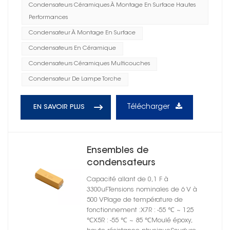
Condensateurs Céramiques À Montage En Surface Hautes
Performances
Condensateur À Montage En Surface
Condensateurs En Céramique
Condensateurs Céramiques Multicouches
Condensateur De Lampe Torche
Télécharger
EN SAVOIR PLUS
Ensembles de
condensateurs
céramiques moulés à
Capacité allant de 0,1 F à
montage en surface série
3300uFTensions nominales de 6 V à
CT 4502 X5R
500 VPlage de température de
fonctionnement :X7R : -55 ℃ ~ 125
℃X5R : -55 ℃ ~ 85 ℃Moulé époxy,