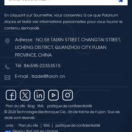
En cliquant sur Soumettre, vous consentez à ce que Polarium
stocke et traite vos informations personnelles pour vous fournir le
contenu demandé.
Adresse : NO.58 TAIXIN STREET, CHANGTAI STREET,
LICHENG DISTRICT, QUANZHOU CITY, FUJIAN
PROVINCE, CHINA
Tél :86-595-22353515
E-mail : trade@torch.cn
Plan du site
Blog
XML
politique de confidentialité
© 2026 Technologie électronique Cie., Ltd de torche de Fujian .Tous les
droits sont réservés .
Links :
Plan du site
|
XML
|
politique de confidentialité
Réseau IPv6 pris en charge