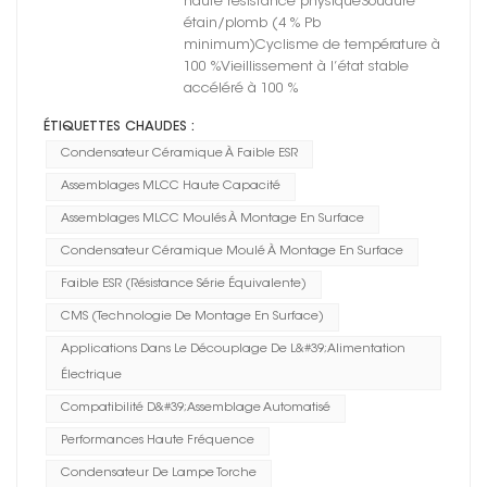
haute résistance physiqueSoudure
étain/plomb (4 % Pb
minimum)Cyclisme de température à
100 %Vieillissement à l’état stable
accéléré à 100 %
ÉTIQUETTES CHAUDES :
Condensateur Céramique À Faible ESR
Assemblages MLCC Haute Capacité
Assemblages MLCC Moulés À Montage En Surface
Condensateur Céramique Moulé À Montage En Surface
Faible ESR (résistance Série Équivalente)
CMS (technologie De Montage En Surface)
Applications Dans Le Découplage De L&#39;alimentation
Électrique
Compatibilité D&#39;assemblage Automatisé
Performances Haute Fréquence
Condensateur De Lampe Torche