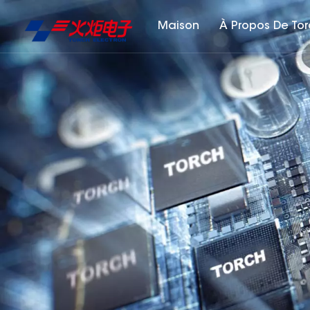
Maison
À Propos De To