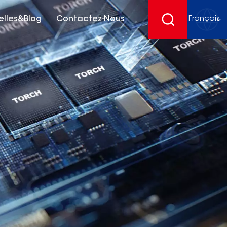
elles&Blog
Contactez-Nous
Français
English
français
Deutsch
español
русский