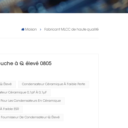
Maison
Fabricant MLCC de haute qualité
uche à Q élevé 0805
Q Élevé
Condensateur Céramique À Faible Perte
teur Céramique 0,1pF À 0,1μF
e Pour Les Condensateurs En Céramique
 Faible ESR
Fournisseur De Condensateur Q Élevé