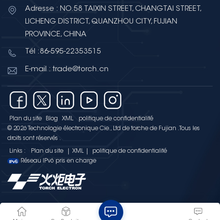
Adresse : NO.58 TAIXIN STREET, CHANGTAI STREET,
LICHENG DISTRICT, QUANZHOU CITY, FUJIAN
PROVINCE, CHINA
Tél :86-595-22353515
E-mail : trade@torch.cn
Plan du site
Blog
XML
politique de confidentialité
© 2026 Technologie électronique Cie., Ltd de torche de Fujian .Tous les
droits sont réservés .
Links :
Plan du site
|
XML
|
politique de confidentialité
Réseau IPv6 pris en charge