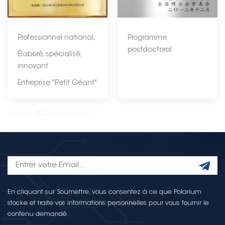
Professionnel national,
Programme
postdoctoral
Élaboré, spécialisé,
innovant
Entreprise "Petit Géant"
--------------占位--------------------
En cliquant sur Soumettre, vous consentez à ce que Polarium
stocke et traite vos informations personnelles pour vous fournir le
contenu demandé.