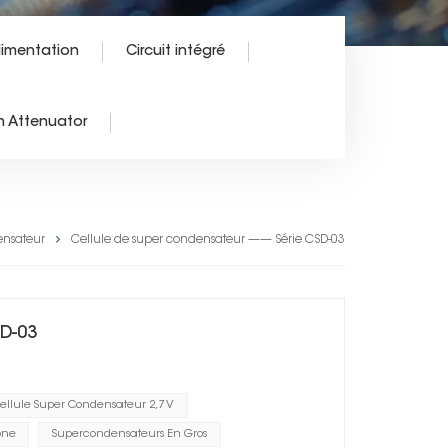
alimentation
Circuit intégré
 Attenuator
ensateur
Cellule de super condensateur —— Série CSD-03
D-03
ellule Super Condensateur 2,7 V
one
Supercondensateurs En Gros