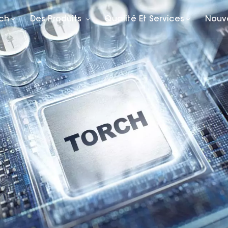
rch
Des Produits
Qualité Et Services
Nouv