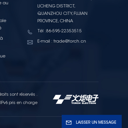
e au
LICHENG DISTRICT,
QUANZHOU CITY, FUJIAN
ale
PROVINCE, CHINA
é
Tél :86-595-22353515
 à
E-mail : trade@torch.cn
que
oits sont réservés .
IPv6 pris en charge
LAISSER UN MESSAGE