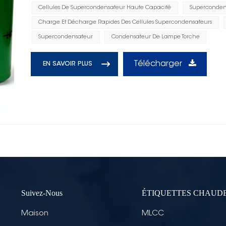
Cellules De Supercondensateur Haute Capacité
Superconden
Charge Et Décharge Rapides Des Cellules Supercondensateurs
Supercondensateur
Condensateur De Lampe Torche
Télécharger
EN SAVOIR PLUS
Suivez-Nous
ÉTIQUETTES CHAUD
Maison
MLCC