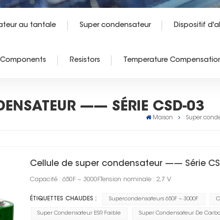
teur au tantale
Super condensateur
Dispositif d'
e Components
Resistors
Temperature Compensation
DENSATEUR —— SÉRIE CSD-03
Maison
Super cond
Cellule de super condensateur —— Série CS
Capacité : 650F ~ 3000FTension nominale : 2,7 V
ÉTIQUETTES CHAUDES :
Supercondensateurs 650F ~ 3000F
C
Super Condensateur ESR Faible
Super Condensateur De Carb