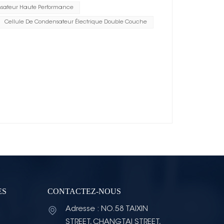
sateur Haute Performance
Cellule De Condensateur Électrique Double Couche
ES
CONTACTEZ-NOUS
Adresse : NO.58 TAIXIN
STREET, CHANGTAI STREET,