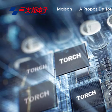
Maison
À Propos De To