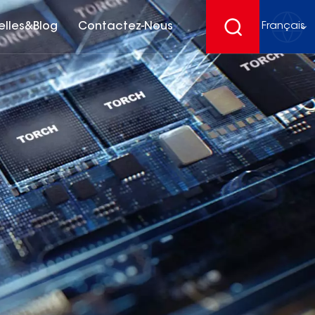
elles&Blog
Contactez-Nous
Français
English
français
Deutsch
español
русский