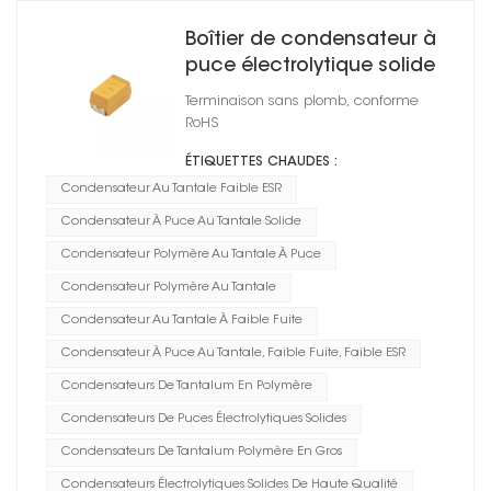
Boîtier de condensateur à
puce électrolytique solide
au tantale polymère, taille
Terminaison sans plomb, conforme
E
RoHS
ÉTIQUETTES CHAUDES :
Condensateur Au Tantale Faible ESR
Condensateur À Puce Au Tantale Solide
Condensateur Polymère Au Tantale À Puce
Condensateur Polymère Au Tantale
Condensateur Au Tantale À Faible Fuite
Condensateur À Puce Au Tantale, Faible Fuite, Faible ESR
Condensateurs De Tantalum En Polymère
Condensateurs De Puces Électrolytiques Solides
Condensateurs De Tantalum Polymère En Gros
Condensateurs Électrolytiques Solides De Haute Qualité