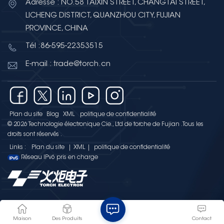
Adresse : NO.58 TAIXIN STREET, CHANGTAI STREET,
LICHENG DISTRICT, QUANZHOU CITY, FUJIAN
PROVINCE, CHINA
Tél :86-595-22353515
E-mail : trade@torch.cn
Plan du site
Blog
XML
politique de confidentialité
© 2026 Technologie électronique Cie., Ltd de torche de Fujian .Tous les
droits sont réservés .
Links :
Plan du site
|
XML
|
politique de confidentialité
Réseau IPv6 pris en charge
Maison
Des Produits
Contact