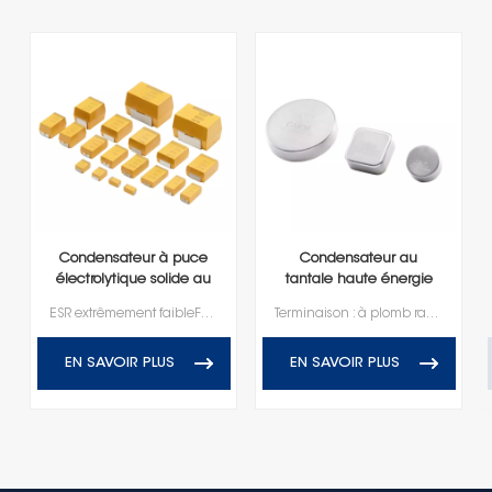
Condensateur à puce
Condensateur au
électrolytique solide au
tantale haute énergie
tantale polymère
hermétiquement scellé
ESR extrêmement faibleFaible courant de fuiteRétention de capacité haute fréquenceTerminaison sans plomb, conforme RoHS
Terminaison : à plomb radialVieillissement à l’état stable accéléré à 100 %Stabilité de température à 100 %100% pression barométriqueTension nominale de 10 V-150 VPlage de température de fonctionnement de -55℃ au +125℃
EN SAVOIR PLUS
EN SAVOIR PLUS