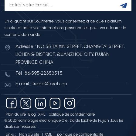
En cliquant sur Soumettre, vous consentez à ce que Polarium
stocke et traite vos informations personnelles pour vous fournir le
contenu demandé.
Adresse : NO.58 TAIXIN STREET, CHANGTAI STREET,
LICHENG DISTRICT, QUANZHOU CITY, FUJIAN
PROVINCE, CHINA
Tél :86-595-22353515
E-mail : trade@torch.cn
Plan du site
Blog
XML
politique de confidentialité
© 2026 Technologie électronique Cie., Ltd de torche de Fujian .Tous les
droits sont réservés .
Links :
Plan du site
|
XML
|
politique de confidentialité