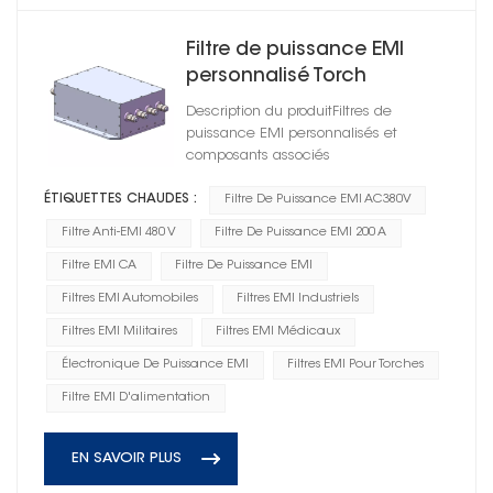
Filtre de puissance EMI
personnalisé Torch
AC380V/480V 200A
Description du produitFiltres de
HD3A440200R0M(A)
puissance EMI personnalisés et
composants associés
ÉTIQUETTES CHAUDES :
Filtre De Puissance EMI AC380V
Filtre Anti-EMI 480 V
Filtre De Puissance EMI 200 A
Filtre EMI CA
Filtre De Puissance EMI
Filtres EMI Automobiles
Filtres EMI Industriels
Filtres EMI Militaires
Filtres EMI Médicaux
Électronique De Puissance EMI
Filtres EMI Pour Torches
Filtre EMI D'alimentation
EN SAVOIR PLUS