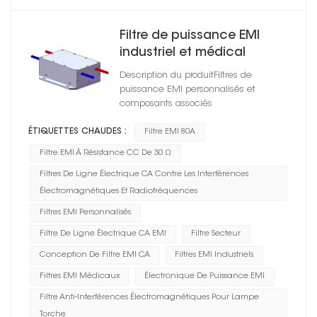
Filtre de puissance EMI
industriel et médical
personnalisable pour ligne
Description du produitFiltres de
CA, HD1A25080R0X(A)
puissance EMI personnalisés et
composants associés
ÉTIQUETTES CHAUDES :
Filtre EMI 80A
Filtre EMI À Résistance CC De 30 Ω
Filtres De Ligne Électrique CA Contre Les Interférences
Électromagnétiques Et Radiofréquences
Filtres EMI Personnalisés
Filtre De Ligne Électrique CA EMI
Filtre Secteur
Conception De Filtre EMI CA
Filtres EMI Industriels
Filtres EMI Médicaux
Électronique De Puissance EMI
Filtre Anti-Interférences Électromagnétiques Pour Lampe
Torche