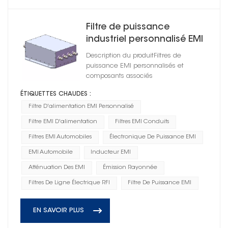
Filtre de puissance
industriel personnalisé EMI
pour lampe torche
Description du produitFiltres de
AC220V/250V 3,5MA
puissance EMI personnalisés et
HD3A44050R0M(A)
composants associés
ÉTIQUETTES CHAUDES :
Filtre D'alimentation EMI Personnalisé
Filtre EMI D'alimentation
Filtres EMI Conduits
Filtres EMI Automobiles
Électronique De Puissance EMI
EMI Automobile
Inducteur EMI
Atténuation Des EMI
Émission Rayonnée
Filtres De Ligne Électrique RFI
Filtre De Puissance EMI
EN SAVOIR PLUS