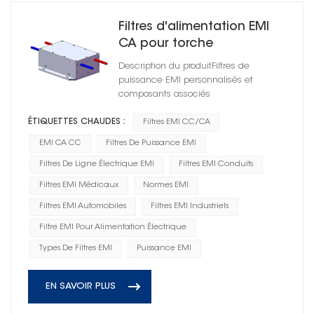
Filtres d'alimentation EMI
CA pour torche
HD1A25060R0X(A)
Description du produitFiltres de
DC1500/AC1500
puissance EMI personnalisés et
composants associés
ÉTIQUETTES CHAUDES :
Filtres EMI CC/CA
EMI CA CC
Filtres De Puissance EMI
Filtres De Ligne Électrique EMI
Filtres EMI Conduits
Filtres EMI Médicaux
Normes EMI
Filtres EMI Automobiles
Filtres EMI Industriels
Filtre EMI Pour Alimentation Électrique
Types De Filtres EMI
Puissance EMI
EN SAVOIR PLUS