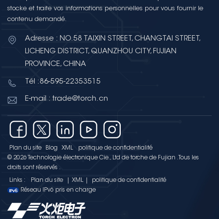
stocke et traite vos informations personnelles pour vous fournir le
contenu demandé.
Adresse : NO.58 TAIXIN STREET, CHANGTAI STREET,
LICHENG DISTRICT, QUANZHOU CITY, FUJIAN
PROVINCE, CHINA
Tél :86-595-22353515
E-mail : trade@torch.cn
Plan du site
Blog
XML
politique de confidentialité
© 2026 Technologie électronique Cie., Ltd de torche de Fujian .Tous les
droits sont réservés .
Links :
Plan du site
|
XML
|
politique de confidentialité
Réseau IPv6 pris en charge