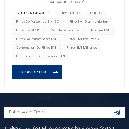
composants associés
ÉTIQUETTES CHAUDES :
Filtres EMI CC
EMI CC
Filtres De Puissance EMI CC
Filtre EMI D'alimentation
Filtres EMI/EMC
Condensateur EMI
Normes EMI
Filtres De Transmission EMI
Filtres EMI Industriels
Conception De Filtres EMI
Filtres EMI Militaires
Électronique De Puissance EMI
EN SAVOIR PLUS
En cliquant sur Soumettre, vous consentez à ce que Polarium