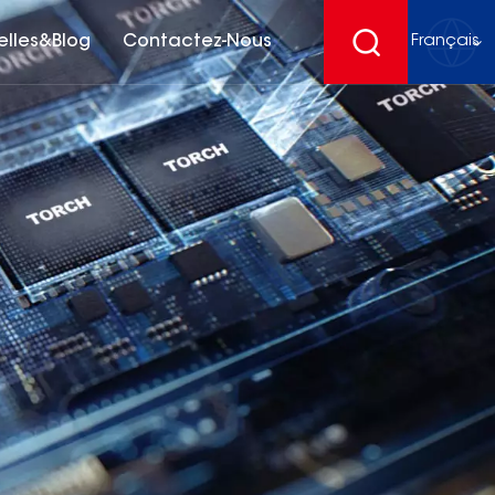
elles&Blog
Contactez-Nous
Français
English
français
Deutsch
español
русский