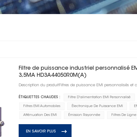
Filtre de puissance industriel personnalisé
3,5MA HD3A44050R0M(A)
Description du produitFiltres de puissance EMI personnalisés et
ÉTIQUETTES CHAUDES :
Filtre D'alimentation EMI Personnalisé
Filtres EMI Automobiles
Électronique De Puissance EMI
E
Atténuation Des EMI
Émission Rayonnée
Filtres De Ligne
EN SAVOIR PLUS