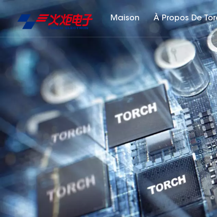
Maison
À Propos De To