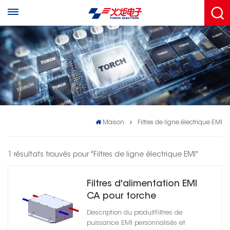
Maison
Filtres de ligne électrique EMI
1 résultats trouvés pour "Filtres de ligne électrique EMI"
Filtres d'alimentation EMI
CA pour torche
HD1A25060R0X(A)
Description du produitFiltres de
DC1500/AC1500
puissance EMI personnalisés et