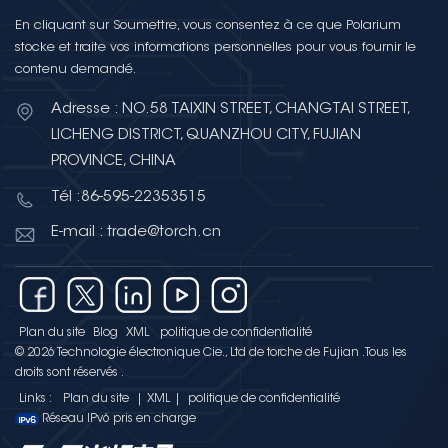
En cliquant sur Soumettre, vous consentez à ce que Polarium
stocke et traite vos informations personnelles pour vous fournir le
contenu demandé.
Adresse : NO.58 TAIXIN STREET, CHANGTAI STREET,
LICHENG DISTRICT, QUANZHOU CITY, FUJIAN
PROVINCE, CHINA
Tél :86-595-22353515
E-mail : trade@torch.cn
Plan du site
Blog
XML
politique de confidentialité
© 2026 Technologie électronique Cie., Ltd de torche de Fujian .Tous les
droits sont réservés .
Links :
Plan du site
|
XML
|
politique de confidentialité
Réseau IPv6 pris en charge