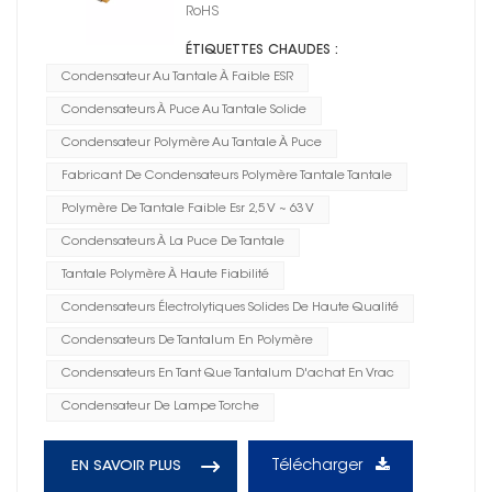
tantale polymère D1
RoHS
ÉTIQUETTES CHAUDES :
Condensateur Au Tantale À Faible ESR
Condensateurs À Puce Au Tantale Solide
Condensateur Polymère Au Tantale À Puce
Fabricant De Condensateurs Polymère Tantale Tantale
Polymère De Tantale Faible Esr 2,5 V ~ 63 V
Condensateurs À La Puce De Tantale
Tantale Polymère À Haute Fiabilité
Condensateurs Électrolytiques Solides De Haute Qualité
Condensateurs De Tantalum En Polymère
Condensateurs En Tant Que Tantalum D'achat En Vrac
Condensateur De Lampe Torche
Télécharger
EN SAVOIR PLUS