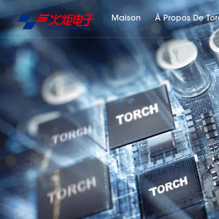
Maison
À Propos De To