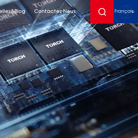
elles&Blog
Contactez-Nous
Français
English
français
Deutsch
español
русский