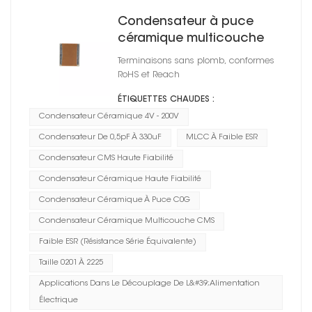
Condensateur à puce
céramique multicouche
CMS 0201
Terminaisons sans plomb, conformes
RoHS et Reach
ÉTIQUETTES CHAUDES :
Condensateur Céramique 4V - 200V
Condensateur De 0,5pF À 330uF
MLCC À Faible ESR
Condensateur CMS Haute Fiabilité
Condensateur Céramique Haute Fiabilité
Condensateur Céramique À Puce C0G
Condensateur Céramique Multicouche CMS
Faible ESR (résistance Série Équivalente)
Taille 0201 À 2225
Applications Dans Le Découplage De L&#39;alimentation
Électrique