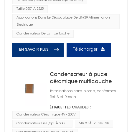
Faible ESR (résistance Série Équivalente)
Taille 0201 À 2225
Applications Dans Le Découplage De L&#39;alimentation
Électrique
Condensateur De Lampe Torche
Télécharger
EN SAVOIR PLUS
Condensateur à puce
céramique multicouche
CMS 2220
Terminaisons sans plomb, conformes
RoHS et Reach
ÉTIQUETTES CHAUDES :
Condensateur Céramique 4V - 200V
Condensateur De 0,5pF À 330uF
MLCC À Faible ESR