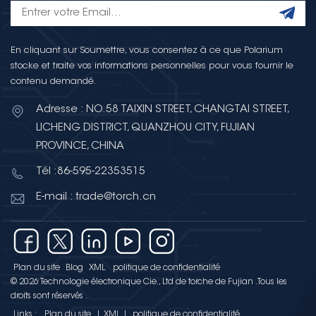
En cliquant sur Soumettre, vous consentez à ce que Polarium
stocke et traite vos informations personnelles pour vous fournir le
contenu demandé.
Adresse : NO.58 TAIXIN STREET, CHANGTAI STREET,
LICHENG DISTRICT, QUANZHOU CITY, FUJIAN
PROVINCE, CHINA
Tél :86-595-22353515
E-mail : trade@torch.cn
Plan du site
Blog
XML
politique de confidentialité
© 2026 Technologie électronique Cie., Ltd de torche de Fujian .Tous les
droits sont réservés .
Links :
Plan du site
|
XML
|
politique de confidentialité