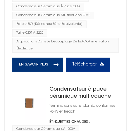
Condensateur Céramique À Puce C0G
Condensateur Céramique Multicouche CMS
Faible ESR (résistance Série Équivalente)
Taille 0201 À 2225
Applications Dans Le Découplage De L&#39;alimentation
Électrique
Télécharger
EN SAVOIR PLUS
Condensateur à puce
céramique multicouche
CMS 0805
Terminaisons sans plomb, conformes
RoHS et Reach
ÉTIQUETTES CHAUDES :
Condensateur Céramique 4V - 200V