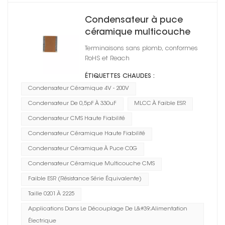
Condensateur à puce
céramique multicouche
CMS 1210
Terminaisons sans plomb, conformes
RoHS et Reach
ÉTIQUETTES CHAUDES :
Condensateur Céramique 4V - 200V
Condensateur De 0,5pF À 330uF
MLCC À Faible ESR
Condensateur CMS Haute Fiabilité
Condensateur Céramique Haute Fiabilité
Condensateur Céramique À Puce C0G
Condensateur Céramique Multicouche CMS
Faible ESR (résistance Série Équivalente)
Taille 0201 À 2225
Applications Dans Le Découplage De L&#39;alimentation
Électrique