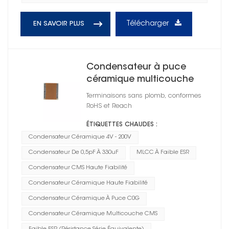
Télécharger
EN SAVOIR PLUS
Condensateur à puce
céramique multicouche
CMS 1812
Terminaisons sans plomb, conformes
RoHS et Reach
ÉTIQUETTES CHAUDES :
Condensateur Céramique 4V - 200V
Condensateur De 0,5pF À 330uF
MLCC À Faible ESR
Condensateur CMS Haute Fiabilité
Condensateur Céramique Haute Fiabilité
Condensateur Céramique À Puce C0G
Condensateur Céramique Multicouche CMS