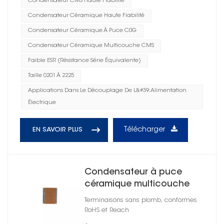
Condensateur CMS Haute Fiabilité
Condensateur Céramique Haute Fiabilité
Condensateur Céramique À Puce C0G
Condensateur Céramique Multicouche CMS
Faible ESR (résistance Série Équivalente)
Taille 0201 À 2225
Applications Dans Le Découplage De L&#39;alimentation
Électrique
Télécharger
EN SAVOIR PLUS
Condensateur à puce
céramique multicouche
CMS 2225
Terminaisons sans plomb, conformes
RoHS et Reach