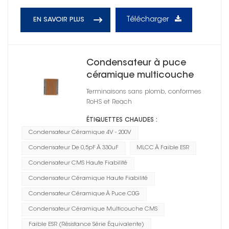
Télécharger
EN SAVOIR PLUS
Condensateur à puce
céramique multicouche
CMS 0402
Terminaisons sans plomb, conformes
RoHS et Reach
ÉTIQUETTES CHAUDES :
Condensateur Céramique 4V - 200V
Condensateur De 0,5pF À 330uF
MLCC À Faible ESR
Condensateur CMS Haute Fiabilité
Condensateur Céramique Haute Fiabilité
Condensateur Céramique À Puce C0G
Condensateur Céramique Multicouche CMS
Faible ESR (résistance Série Équivalente)