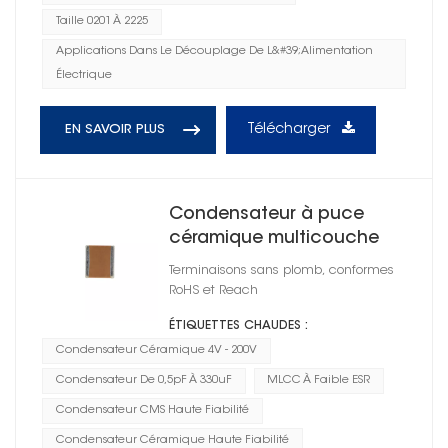
Taille 0201 À 2225
Applications Dans Le Découplage De L&#39;alimentation
Électrique
Télécharger
EN SAVOIR PLUS
Condensateur à puce
céramique multicouche
CMS 0603
Terminaisons sans plomb, conformes
RoHS et Reach
ÉTIQUETTES CHAUDES :
Condensateur Céramique 4V - 200V
Condensateur De 0,5pF À 330uF
MLCC À Faible ESR
Condensateur CMS Haute Fiabilité
Condensateur Céramique Haute Fiabilité