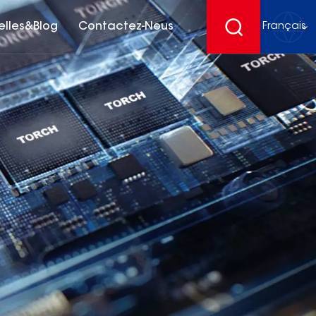
elles&Blog
Contactez-Nous
Français
English
français
Deutsch
español
русский