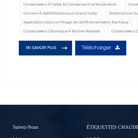
Condensateur À Faible Esr Compensant La Température
Conde
Convient À L&#39;électronique Grand Public
Performances Dur
Applications Dans Le Filtrage De L&#39;alimentation Électrique
Condensateur Céramique À Broches Radiales
Condensateur 
Télécharger
EN SAVOIR PLUS
Suivez-Nous
ÉTIQUETTES CHAUD