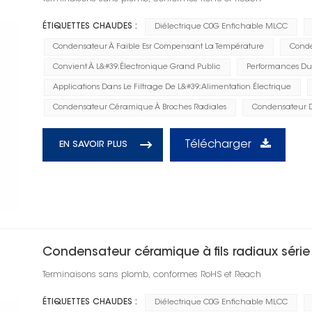
ÉTIQUETTES CHAUDES :
Diélectrique C0G Enfichable MLCC
Condensateur À Faible Esr Compensant La Température
Conde
Convient À L&#39;électronique Grand Public
Performances Dur
Applications Dans Le Filtrage De L&#39;alimentation Électrique
Condensateur Céramique À Broches Radiales
Condensateur 
Télécharger
EN SAVOIR PLUS
Condensateur céramique à fils radiaux séri
Terminaisons sans plomb, conformes RoHS et Reach
ÉTIQUETTES CHAUDES :
Diélectrique C0G Enfichable MLCC