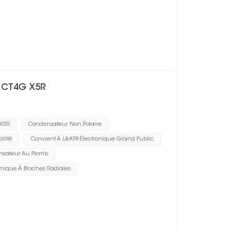
e CT4G X5R
 X5R
Condensateur Non Polaire
lité
Convient À L&#39;électronique Grand Public
sateur Au Plomb
ique À Broches Radiales