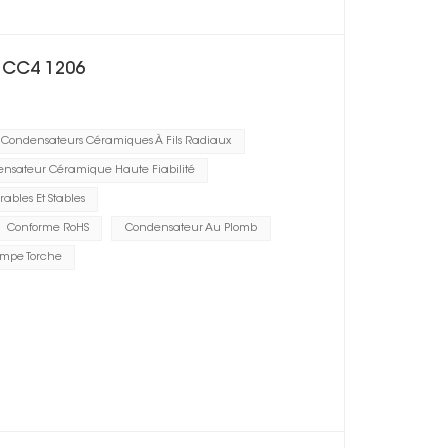
e CC4 1206
Condensateurs Céramiques À Fils Radiaux
nsateur Céramique Haute Fiabilité
ables Et Stables
Conforme RoHS
Condensateur Au Plomb
mpe Torche