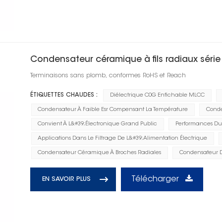
Condensateur céramique à fils radiaux séri
Terminaisons sans plomb, conformes RoHS et Reach
ÉTIQUETTES CHAUDES :
Diélectrique C0G Enfichable MLCC
Condensateur À Faible Esr Compensant La Température
Conde
Convient À L&#39;électronique Grand Public
Performances Dur
Applications Dans Le Filtrage De L&#39;alimentation Électrique
Condensateur Céramique À Broches Radiales
Condensateur 
Télécharger
EN SAVOIR PLUS