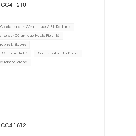
e CC4 1210
Condensateurs Céramiques À Fils Radiaux
nsateur Céramique Haute Fiabilité
ables Et Stables
Conforme RoHS
Condensateur Au Plomb
De Lampe Torche
e CC4 1812