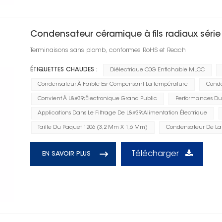
Condensateur céramique à fils radiaux séri
Terminaisons sans plomb, conformes RoHS et Reach
ÉTIQUETTES CHAUDES :
Diélectrique C0G Enfichable MLCC
Condensateur À Faible Esr Compensant La Température
Conde
Convient À L&#39;électronique Grand Public
Performances Dur
Applications Dans Le Filtrage De L&#39;alimentation Électrique
Taille Du Paquet 1206 (3,2 Mm X 1,6 Mm)
Condensateur De La
Télécharger
EN SAVOIR PLUS