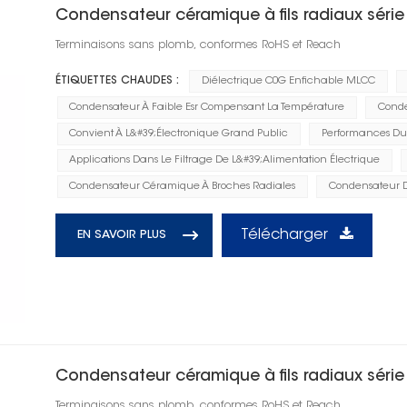
Condensateur céramique à fils radiaux séri
Terminaisons sans plomb, conformes RoHS et Reach
ÉTIQUETTES CHAUDES :
Diélectrique C0G Enfichable MLCC
Condensateur À Faible Esr Compensant La Température
Conde
Convient À L&#39;électronique Grand Public
Performances Dur
Applications Dans Le Filtrage De L&#39;alimentation Électrique
Condensateur Céramique À Broches Radiales
Condensateur 
Télécharger
EN SAVOIR PLUS
Condensateur céramique à fils radiaux séri
Terminaisons sans plomb, conformes RoHS et Reach