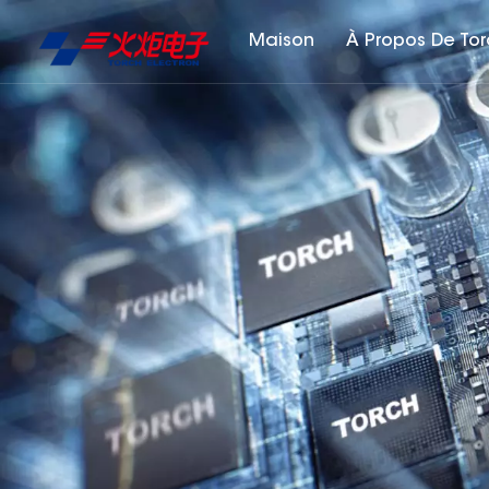
Maison
À Propos De To