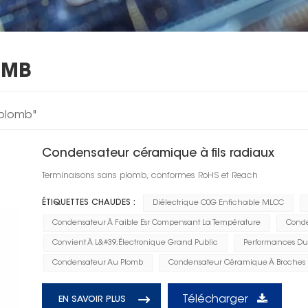
OMB
 plomb"
Condensateur céramique à fils radiaux
Terminaisons sans plomb, conformes RoHS et Reach
ÉTIQUETTES CHAUDES :
Diélectrique C0G Enfichable MLCC
Condensateur À Faible Esr Compensant La Température
Conde
Convient À L&#39;électronique Grand Public
Performances Dur
Condensateur Au Plomb
Condensateur Céramique À Broches 
Télécharger
EN SAVOIR PLUS