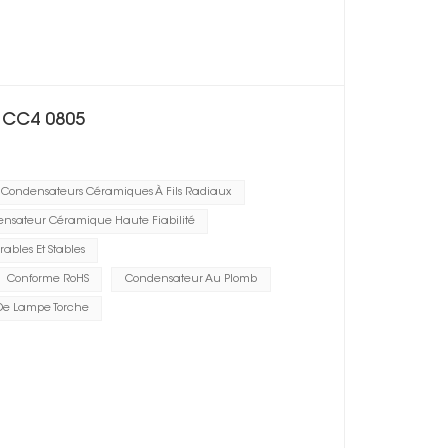
e CC4 0805
Condensateurs Céramiques À Fils Radiaux
nsateur Céramique Haute Fiabilité
ables Et Stables
Conforme RoHS
Condensateur Au Plomb
De Lampe Torche