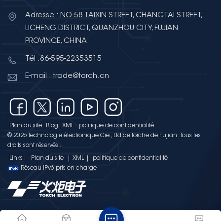
Adresse : NO.58 TAIXIN STREET, CHANGTAI STREET,
LICHENG DISTRICT, QUANZHOU CITY, FUJIAN
PROVINCE, CHINA
Tél :86-595-22353515
E-mail : trade@torch.cn
Plan du site
Blog
XML
politique de confidentialité
© 2026 Technologie électronique Cie., Ltd de torche de Fujian .Tous les
droits sont réservés .
Links :
Plan du site
|
XML
|
politique de confidentialité
Réseau IPv6 pris en charge