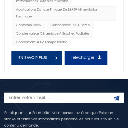
Performances Durables Et Stables
Applications Dans Le Filtrage De L&#39;alimentation
Électrique
Conforme RoHS
Condensateur Au Plomb
Condensateur Céramique À Broches Radiales
Condensateur De Lampe Torche
Télécharger
EN SAVOIR PLUS
En cliquant sur Soumettre, vous consentez à ce que Polarium
stocke et traite vos informations personnelles pour vous fournir le
contenu demandé.