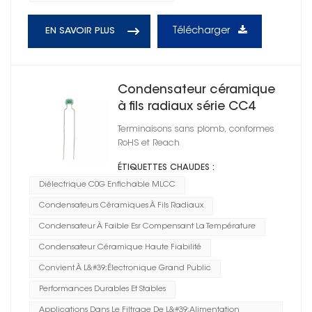
Télécharger
EN SAVOIR PLUS
Condensateur céramique
à fils radiaux série CC4
0805
Terminaisons sans plomb, conformes
RoHS et Reach
ÉTIQUETTES CHAUDES :
Diélectrique C0G Enfichable MLCC
Condensateurs Céramiques À Fils Radiaux
Condensateur À Faible Esr Compensant La Température
Condensateur Céramique Haute Fiabilité
Convient À L&#39;électronique Grand Public
Performances Durables Et Stables
Applications Dans Le Filtrage De L&#39;alimentation