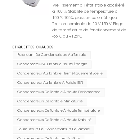
hermétiquement scellé
Vieillissement à l’état stable accéléré
à 100 % Stabilité de température à
100 % 100% pression barométrique
Tension nominale de 10 V-150 V Plage
de température de fonctionnement de
-55℃ au +125℃
ÉTIQUETTES CHAUDES :
Fabricant De Condensateurs Au Tantale
Condensateur Au Tantale Haute Énergie
Condensateur Au Tantale Hermétiquement Scellé
Condensateur Au Tantale À Faible ESR
Condensateurs De Tantale À Haute Performance
Condensateurs De Tantale Miniaturisé
Condensateurs De Tantale À Haute Température
Condensateurs De Tantale À Haute Stabilité
Fournisseurs De Condensateurs De Tantale
Condensateurs De Tantalum En Gros