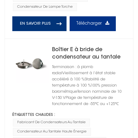
Condensateur De Lampe Torche
Télécharger
EN SAVOIR PLUS
Boîtier E à bride de
condensateur au tantale
haute énergie
Terminaison : à plomb
hermétiquement scellé
radialVieillissement à l’état stable
accéléré à 100 %Stabilité de
température à 100 %100% pression
barométriqueTension nominale de 10
V-150 VPlage de température de
fonctionnement de -55℃ au +125℃
ÉTIQUETTES CHAUDES :
Fabricant De Condensateurs Au Tantale
Condensateur Au Tantale Haute Énergie