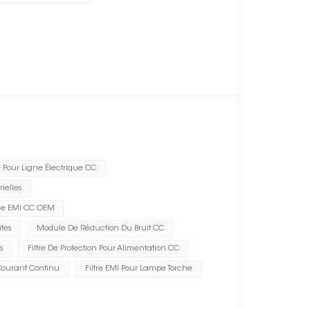
te Pour Ligne Électrique CC
ielles
age EMI CC OEM
tes
Module De Réduction Du Bruit CC
s
Filtre De Protection Pour Alimentation CC
Courant Continu
Filtre EMI Pour Lampe Torche