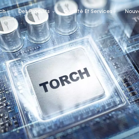
rch
Des Produits
Qualité Et Services
Nouv