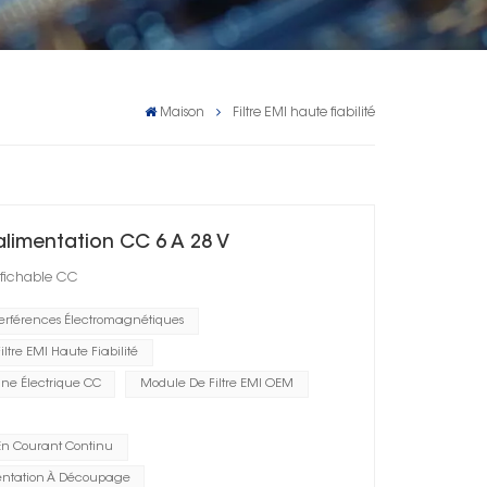
Maison
Filtre EMI haute fiabilité
'alimentation CC 6 A 28 V
enfichable CC
terférences Électromagnétiques
iltre EMI Haute Fiabilité
igne Électrique CC
Module De Filtre EMI OEM
s En Courant Continu
mentation À Découpage