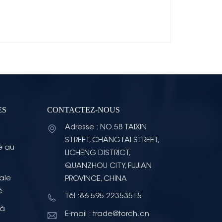
ES
CONTACTEZ-NOUS
Adresse : NO.58 TAIXIN
STREET, CHANGTAI STREET,
e au
LICHENG DISTRICT,
QUANZHOU CITY, FUJIAN
ale
PROVINCE, CHINA
é
Tél :86-595-22353515
 à
E-mail : trade@torch.cn