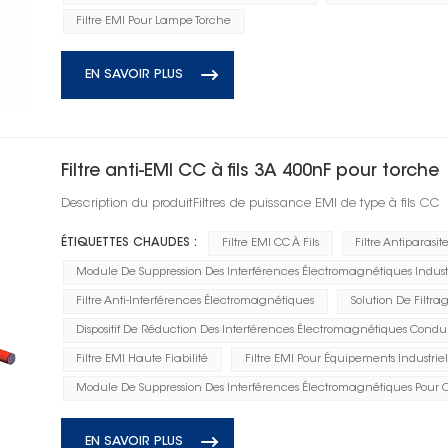
Filtre EMI Pour Lampe Torche
EN SAVOIR PLUS
Filtre anti-EMI CC à fils 3A 400nF pour torche
Description du produitFiltres de puissance EMI de type à fils CC
ÉTIQUETTES CHAUDES :
Filtre EMI CC À Fils
Filtre Antiparasi
Module De Suppression Des Interférences Électromagnétiques Industr
Filtre Anti-Interférences Électromagnétiques
Solution De Filtr
Dispositif De Réduction Des Interférences Électromagnétiques Condui
Filtre EMI Haute Fiabilité
Filtre EMI Pour Équipements Industriel
Module De Suppression Des Interférences Électromagnétiques Pour 
EN SAVOIR PLUS