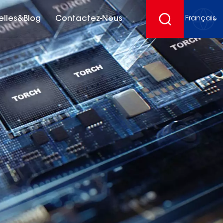
elles&Blog
Contactez-Nous
Français
English
français
Deutsch
español
русский