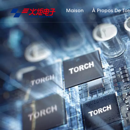
Maison
À Propos De To