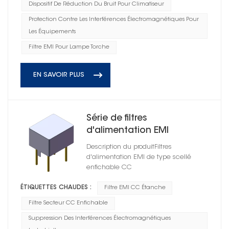
Dispositif De Réduction Du Bruit Pour Climatiseur
Protection Contre Les Interférences Électromagnétiques Pour
Les Équipements
Filtre EMI Pour Lampe Torche
EN SAVOIR PLUS
Série de filtres
d'alimentation EMI
étanches CC enfichables
Description du produitFiltres
à la torche
d'alimentation EMI de type scellé
enfichable CC
ÉTIQUETTES CHAUDES :
Filtre EMI CC Étanche
Filtre Secteur CC Enfichable
Suppression Des Interférences Électromagnétiques