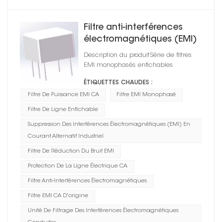
Filtre anti-interférences
électromagnétiques (EMI)
pour lampe torche
Description du produitSérie de filtres
monophasée CA
EMI monophasés enfichables
ÉTIQUETTES CHAUDES :
Filtre De Puissance EMI CA
Filtre EMI Monophasé
Filtre De Ligne Enfichable
Suppression Des Interférences Électromagnétiques (EMI) En
Courant Alternatif Industriel
Filtre De Réduction Du Bruit EMI
Protection De La Ligne Électrique CA
Filtre Anti-Interférences Électromagnétiques
Filtre EMI CA D'origine
Unité De Filtrage Des Interférences Électromagnétiques