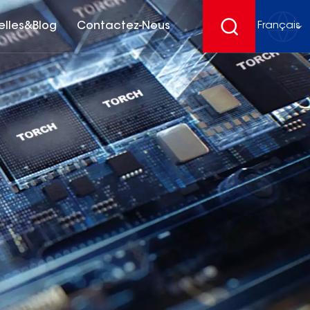
elles&Blog
Contactez-Nous
Français
English
français
Deutsch
español
русский