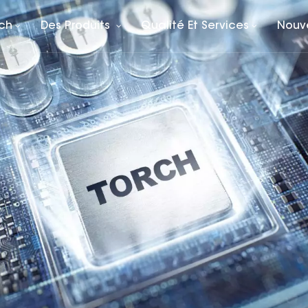
rch
Des Produits
Qualité Et Services
Nouv