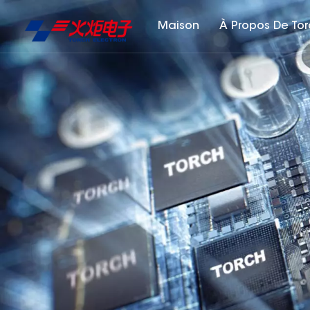
Maison
À Propos De To