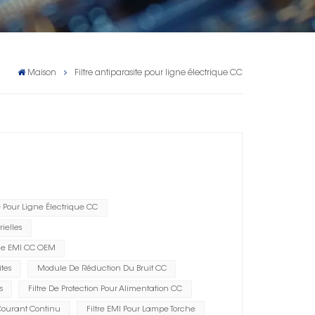
Maison
Filtre antiparasite pour ligne électrique CC
te Pour Ligne Électrique CC
ielles
age EMI CC OEM
tes
Module De Réduction Du Bruit CC
s
Filtre De Protection Pour Alimentation CC
Courant Continu
Filtre EMI Pour Lampe Torche