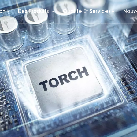
rch
Des Produits
Qualité Et Services
Nouv