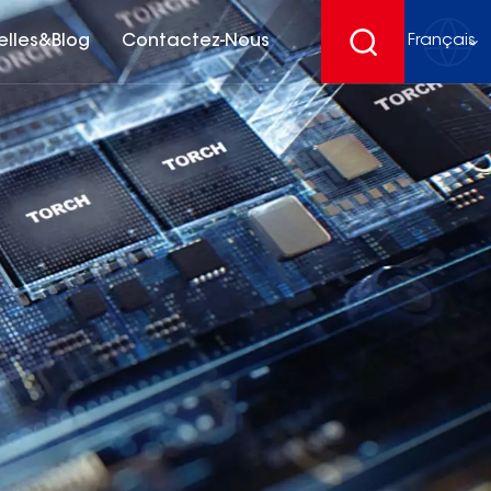
elles&Blog
Contactez-Nous
Français
English
français
Deutsch
español
русский