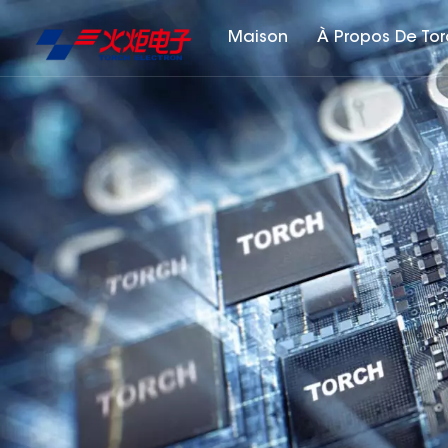
Maison
À Propos De To