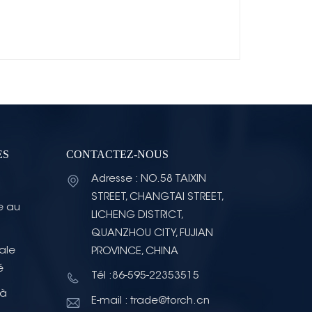
ES
CONTACTEZ-NOUS
Adresse : NO.58 TAIXIN
STREET, CHANGTAI STREET,
e au
LICHENG DISTRICT,
QUANZHOU CITY, FUJIAN
ale
PROVINCE, CHINA
é
Tél :86-595-22353515
 à
E-mail : trade@torch.cn