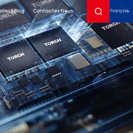
elles&Blog
Contactez-Nous
Français
English
français
Deutsch
español
русский