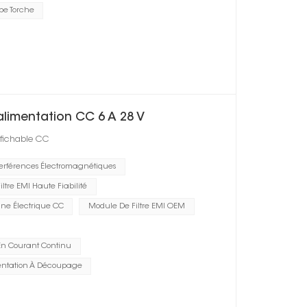
pe Torche
'alimentation CC 6 A 28 V
enfichable CC
terférences Électromagnétiques
iltre EMI Haute Fiabilité
igne Électrique CC
Module De Filtre EMI OEM
s En Courant Continu
mentation À Découpage