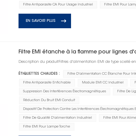
Filtre Antiparasite CA Pour Usage Industriel
Filtre EMI Pour Lam
EN SAVOIR PLUS
Filtre EMI étanche à la flamme pour lignes d
Description du produitFiltres d'alimentation EMI de type scellé 
ÉTIQUETTES CHAUDES :
Filtre D'alimentation CC Étanche Pour In
Filtre Antiparasite Enfichable
Module EMI CC Industriel
F
Suppression Des Interférences Électromagnétiques
Filtre De L
Réduction Du Bruit EMI Conduit
Dispositif De Protection Contre Les Interférences Électromagnétique
Filtre De Qualité D'alimentation Industriel
Filtre EMI Pour Ali
Filtre EMI Pour Lampe Torche