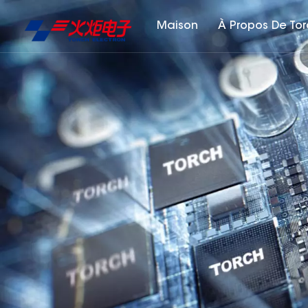
Maison
À Propos De To