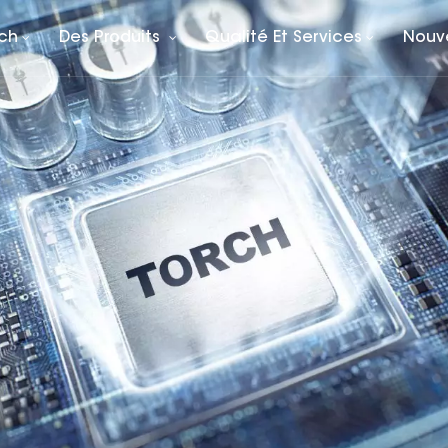
rch
Des Produits
Qualité Et Services
Nouv