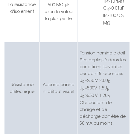
4
IR
≥
10
MΩ
·
La resistance
5
00 MΩ
μF
C
>
0,01
μF
R
d'isolement
selon la valeur
IR
≥
100/C
R
la plus petite
MΩ
Tension nominale
doit
être appliqué dans les
conditions suivantes
pendant 5 secondes :
U
=250 V 2,0U
R
R
Résistance
Aucune panne
U
=500V 1,5U
R
R
diélectrique
ni défaut visuel
U
≥
630 V 1,2U
R
R
C
Le courant de
charge et de
décharge doit être de
50 mA ou moins.