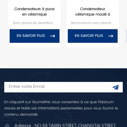
Condensateurs à puce
Condensateur
en céramique
céramique moulé à
multicouches haute
montage en surface
Sans plomb les résiliations, RoHS et conforme à la portée
Terminaisons sans plomb, conformes RoHS et Reach
tension
EN SAVOIR PLUS
EN SAVOIR PLUS
En cliquant sur Soumettre, vous consentez à ce que Polarium
stocke et traite vos informations personnelles pour vous fournir le
contenu demandé.
Adresse : NO.58 TAIXIN STREET, CHANGTAI STREET,