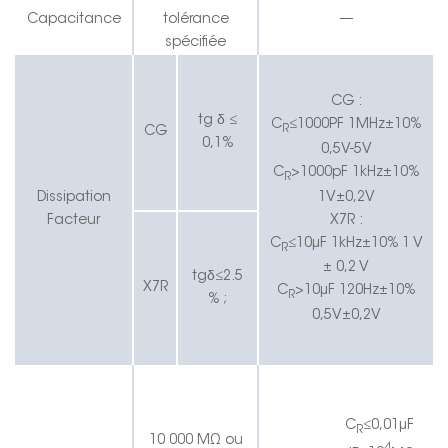
Capacitance
tolérance
—
spécifiée
CG :
δ
tg
≤
C
≤1000PF 1MHz±10%
R
CG
0,1%
0,5V-5V
C
>1000pF 1kHz±10%
R
1V±0,2V
Dissipation
X7R :
Facteur
C
≤10μF 1kHz±10%
1 V
R
± 0,2 V
δ
tg
≤
2.5
X7R
C
>10μF 120Hz±10%
R
% ;
0,5V±0,2V
C
≤
0,01
μF
R
10 000 MΩ ou