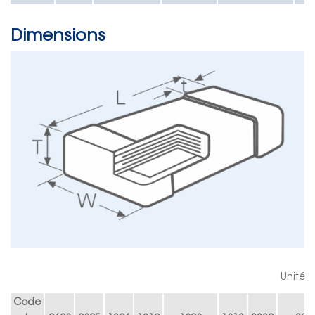
Dimensions
Unité 
Code