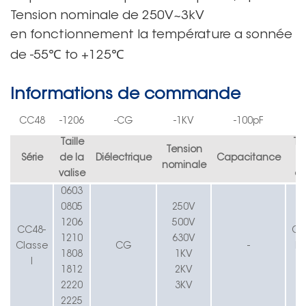
Tension nominale
de
250V~3kV
en fonctionnement
la température a sonné
e
℃
℃
de
-55
to
+125
Informations de commande
CC4
8
-
1206
-CG
-
1K
V
-100pF
Taille
To
Tension
Série
de la
Diélectrique
Capacitance
nominale
valise
ca
0603
0805
250
V
1206
500
V
CC4
8
-
C=
1210
630
V
Classe
CG
-
D=
1808
1K
V
I
1812
2K
V
J
2220
3K
V
2225