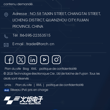
contenu demandé.
Adresse : NO.58 TAIXIN STREET, CHANGTAI STREET,
LICHENG DISTRICT, QUANZHOU CITY, FUJIAN
PROVINCE, CHINA
Tél :86-595-22353515
E-mail : trade@torch.cn
Plan du site
Blog
XML
politique de confidentialité
© 2026 Technologie électronique Cie., Ltd de torche de Fujian .Tous les
droits sont réservés .
Links :
Plan du site
|
XML
|
politique de confidentialité
Réseau IPv6 pris en charge