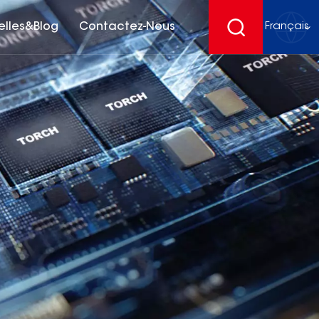
elles&Blog
Contactez-Nous
Français
English
français
Deutsch
español
русский