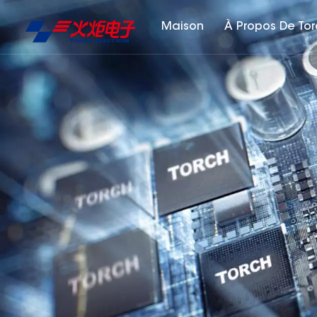
Maison
À Propos De To