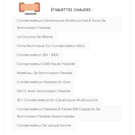
à puce de terminaison
flexible 2C1
ÉTIQUETTES CHAUDES :
Condensateurs Céramiques Multicouches À Puce De
Terminaison Flexible
La Couche De Résine
Fiche Technique Du Condensateur Mlcc
Condensateur 25V - 500V
Condensateur CMS Haute Fiabilité
Matériau De Terminaison Flexible
Condensateurs Flexibles En Gros
MLCC Avec Terminaison Flexible
2C1 Condensateurs En Céramique Multicouche
Condensateurs Flexibles À Faible ESR Capacito De
Terminaison Flexible Personnalisée
Condensateur De Lampe Torche