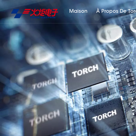
Maison
À Propos De To