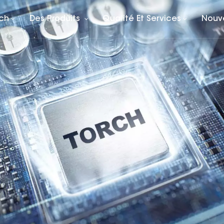
rch
Des Produits
Qualité Et Services
Nouv