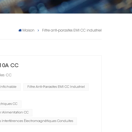
Maison
Filtre anti-parasites EMI CC industriel
l 10A CC
bles CC
 Enfichable
Filtre Anti-Parasites EMI CC Industriel
ctriques CC
our Alimentation CC
Des Interférences Électromagnétiques Conduites