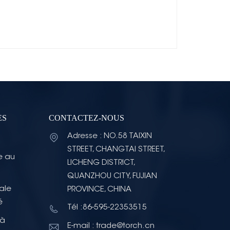
ES
CONTACTEZ-NOUS
Adresse : NO.58 TAIXIN
STREET, CHANGTAI STREET,
e au
LICHENG DISTRICT,
QUANZHOU CITY, FUJIAN
ale
PROVINCE, CHINA
é
Tél :86-595-22353515
 à
E-mail : trade@torch.cn