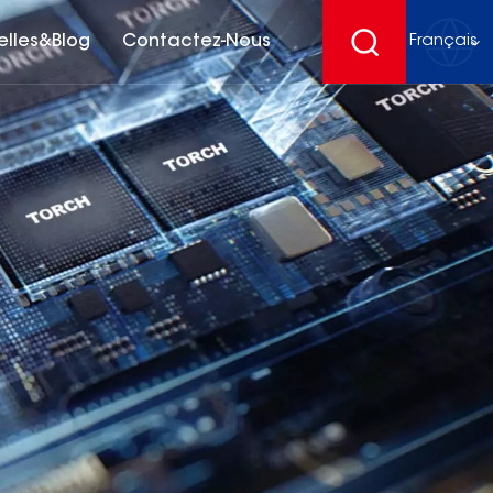
elles&Blog
Contactez-Nous
Français
English
français
Deutsch
español
русский