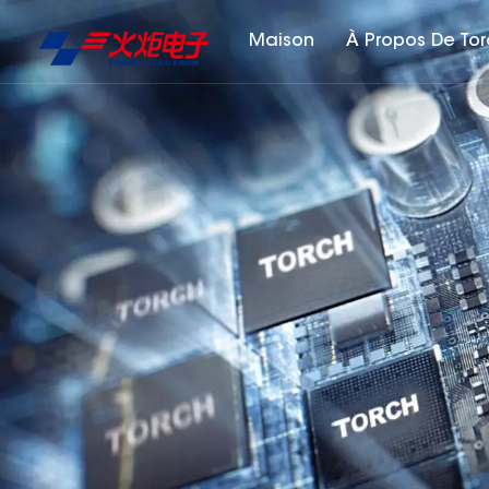
Maison
À Propos De To