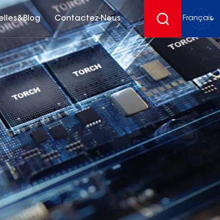
elles&Blog
Contactez-Nous
Français
English
français
Deutsch
español
русский