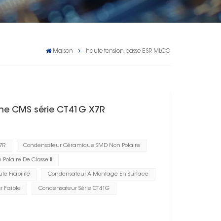
Maison
haute tension basse ESR MLCC
he CMS série CT41G X7R
7R
Condensateur Céramique SMD Non Polaire
Polaire De Classe Ⅱ
e Fiabilité
Condensateur À Montage En Surface
r Faible
Condensateur Série CT41G