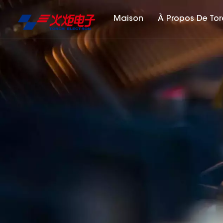
Maison
À Propos De To