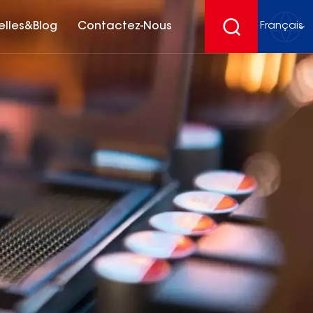
elles&Blog
Contactez-Nous
Français
English
français
Deutsch
español
русский