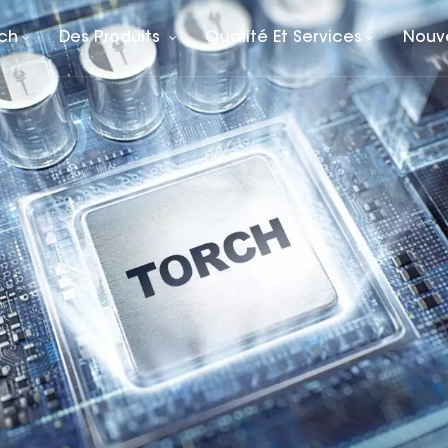
rch
Des Produits
Qualité Et Services
Nouv