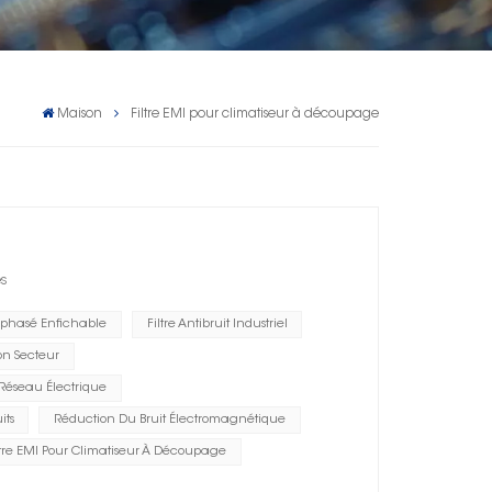
Maison
Filtre EMI pour climatiseur à découpage
es
ophasé Enfichable
Filtre Antibruit Industriel
on Secteur
 Réseau Électrique
its
Réduction Du Bruit Électromagnétique
ltre EMI Pour Climatiseur À Découpage