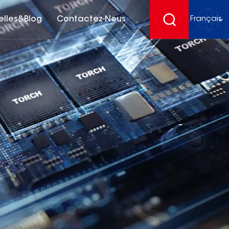
elles&Blog
Contactez-Nous
Français
English
français
Deutsch
español
русский