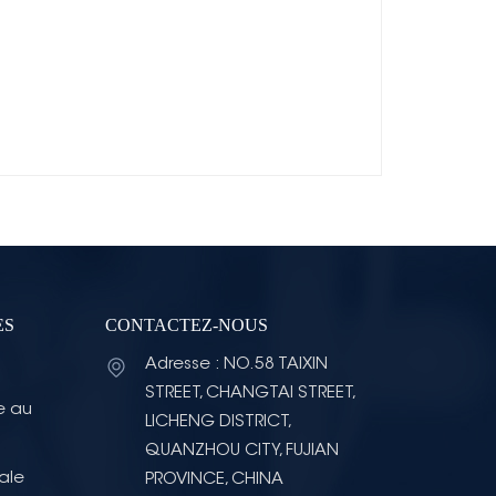
ES
CONTACTEZ-NOUS
Adresse : NO.58 TAIXIN
STREET, CHANGTAI STREET,
e au
LICHENG DISTRICT,
QUANZHOU CITY, FUJIAN
ale
PROVINCE, CHINA