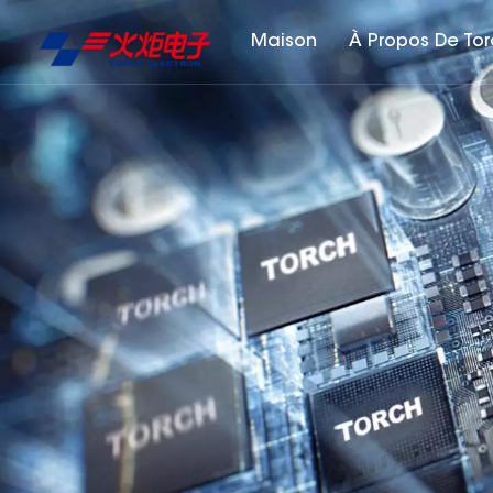
Maison
À Propos De To